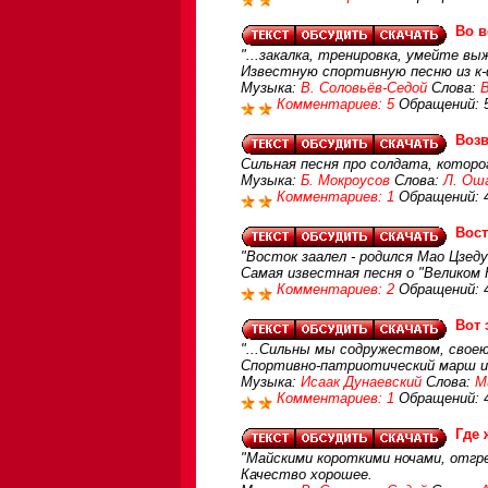
Во в
"...закалка, тренировка, умейте вы
Известную спортивную песню из к-
Музыка:
В. Соловьёв-Седой
Слова:
В
Комментариев: 5
Обращений: 
Воз
Сильная песня про солдата, которо
Музыка:
Б. Мокроусов
Слова:
Л. Ош
Комментариев: 1
Обращений: 
Вост
"Восток заалел - родился Мао Цзеду
Самая известная песня о "Великом
Комментариев: 2
Обращений: 
Вот 
"...Сильны мы содружеством, свое
Спортивно-патриотический марш из
Музыка:
Исаак Дунаевский
Слова:
М
Комментариев: 1
Обращений: 
Где 
"Майскими короткими ночами, отгрем
Качество хорошее.