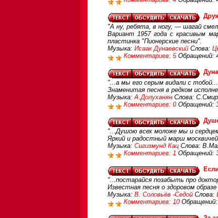
Друж
"А ну, ребята, в ногу, — шагай см
Вариант 1957 года с красивым ма
пластинка "Пионерские песни".
Музыка:
Исаак Дунаевский
Слова:
Ц
Комментариев: 5
Обращений: 
Дуна
"...а мы его серым видали с тобой...
Знаменитая песня в редком исполне
Музыка:
А.Долуханян
Слова: С.Сми
Комментариев: 0
Обращений: 
Душ
"...Душою всех моложе мы и сердцем
Яркий и радостный марш москвичей
Музыка:
Сигизмунд Кац
Слова: В.Ма
Комментариев: 1
Обращений: 
Если
"...постарайся позабыть про доктор
Известная песня о здоровом образе
Музыка:
В. Соловьёв -Седой
Слова:
Комментариев: 10
Обращений:
За з