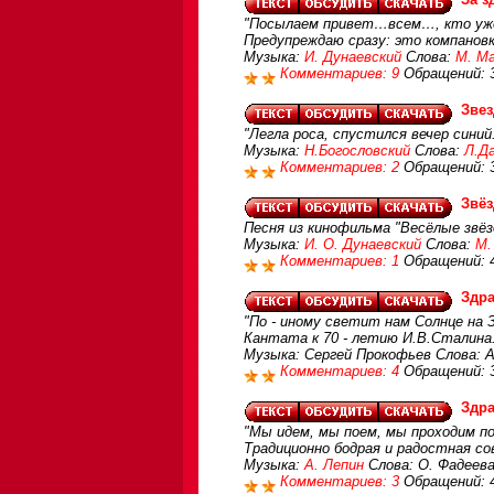
"Посылаем привет…всем…, кто уже
Предупреждаю сразу: это компановк
Музыка:
И. Дунаевский
Слова:
М. М
Комментариев: 9
Обращений: 
Звез
"Легла роса, спустился вечер синий
Музыка:
Н.Богословский
Слова:
Л.Д
Комментариев: 2
Обращений: 
Звё
Песня из кинофильма "Весёлые звёз
Музыка:
И. О. Дунаевский
Слова:
М.
Комментариев: 1
Обращений: 
Здр
"По - иному светит нам Солнце на 
Кантата к 70 - летию И.В.Сталина
Музыка: Сергей Прокофьев Слова: 
Комментариев: 4
Обращений: 
Здра
"Мы идем, мы поем, мы проходим по
Традиционно бодрая и радостная со
Музыка:
А. Лепин
Слова: О. Фадеева
Комментариев: 3
Обращений: 