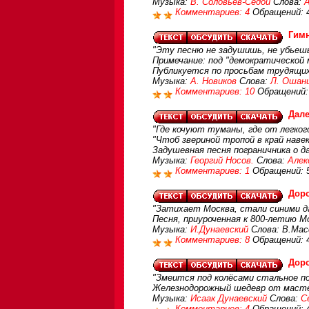
Музыка:
В. Соловьев-Седой
Слова:
Комментариев: 4
Обращений: 
Гим
"Эту песню не задушишь, не убьешь
Примечание: под "демократической
Публикуется по просьбам трудящи
Музыка:
А. Новиков
Слова:
Л. Ошан
Комментариев: 10
Обращений:
Дале
"Где кочуют туманы, где от легког
"Чтоб звериной тропой в край навек
Задушевная песня пограничника о д
Музыка:
Георгий Носов.
Слова:
Алек
Комментариев: 1
Обращений: 
Дор
"Затихает Москва, стали синими да
Песня, приуроченная к 800-летию М
Музыка:
И.Дунаевский
Слова: В.Мас
Комментариев: 8
Обращений: 
Дор
"Змеится под колёсами стальное по
Железнодорожный шедевр от маст
Музыка:
Исаак Дунаевский
Слова:
С
Комментариев: 4
Обращений: 