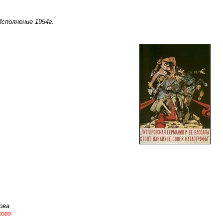
сполнение 1954г.
ова
кого