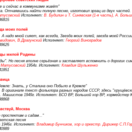
 и сейчас в коммунизме живёт"
а. Отчаявшись найти полную песню, изготовил эрзац из двух частей.
атусовский
Исполняет:
В. Будилин и Т. Синявская (1-я часть), А. Больш
36815
да моих полей
. А надо мной сияет, как всегда, Звезда моих полей, звезда моей Росс
авидович, В.Драгунский
Исполняет:
Георгий Виноградов
39625
зды милой Родины
ды". Но песня вполне серьёзная и заставляет вспомнить о дорогих си
 Матусовский
1954г. Исполняет:
Клавдия Шульженко
41851
авица
Земле: Знать, у Сталина оно Побыло в Кремле"
. В оригинале текст фольклора разных народов СССР, здесь "хрущёв
А. Машистов 1949г. Исполняет: БСО ВР, Большой хор ВР, хормейстер 
38868
вствуй, Москва
 проспектам и садам..."
ветская песня
 1946г. Исполняет:
Владимир Бунчиков, хор и оркестр. Дирижер С.П.Го
40989