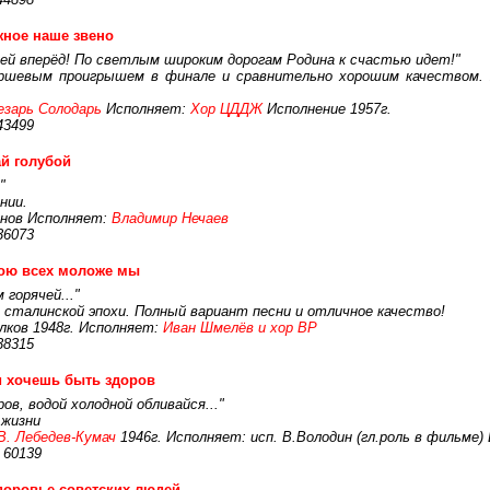
ное наше звено
елей вперёд! По светлым широким дорогам Родина к счастью идет!"
ршевым проигрышем в финале и сравнительно хорошим качеством. 
езарь Солодарь
Исполняет:
Хор ЦДДЖ
Исполнение 1957г.
43499
й голубой
"
нии.
рнов Исполняет:
Владимир Нечаев
36073
ою всех моложе мы
 горячей..."
 сталинской эпохи. Полный вариант песни и отличное качество!
лков 1948г. Исполняет:
Иван Шмелёв и хор ВР
38315
 хочешь быть здоров
ов, водой холодной обливайся..."
 жизни
В. Лебедев-Кумач
1946г. Исполняет: исп. В.Володин (гл.роль в фильме)
 60139
доровье советских людей