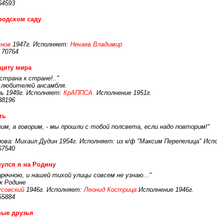
64593
родском саду
нов
1947г. Исполняет:
Нечаев Владимир
 70764
щиту мира
страна к стране!.."
 любителей ансамбля.
ль 1949г. Исполняет:
КрАППСА.
Исполнение 1951г.
38196
ть
им, а говорим, - мы прошли с тобой полсвета, если надо повторим!"
ова: Михаил Дудин 1954г. Исполняет: из к/ф "Максим Перепелица" Испо
67540
улся я на Родину
аречною, и нашей тихой улицы совсем не узнаю..."
к Родине
совский
1946г. Исполняет:
Леонид Кострица
Исполнение 1946г.
55884
ные друзья