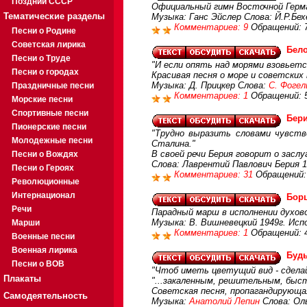
Поздний СССР
Официальный гимн Восточной Герм
Тематические разделы
Музыка: Ганс Эйслер Слова: Й.Р.Бех
Комментариев: 9
Обращений: 
Песни о Родине
Советская лирика
Бел
Песни о Труде
"И если опять над морями взовьется
Песни о городах
Красивая песня о море и советских
Музыка: Д. Прицкер Слова:
С. Фогел
Праздничные песни
Комментариев: 1
Обращений: 
Морские песни
Спортивные песни
Бери
Пионерские песни
"Трудно выразить словами чувств
Молодежные песни
Сталина."
В своей речи Берия говорит о засл
Песни о Вождях
Слова: Лаврентий Павлович Берия 1
Песни о Героях
Комментариев: 31
Обращений:
Революционные
Интернационал
Бор
Речи
Парадный марш в исполнении духов
Музыка: В. Вишневецкий 1949г. Ис
Марши
Комментариев: 1
Обращений: 
Военные песни
Военная лирика
Буд
Песни о ВОВ
"Чтоб иметь цветущий вид - сдела
Плакаты
"...закаленным, решительным, быст
Советская песня, пропагандирующа
Самодеятельность
Музыка:
Анатолий Лепин
Слова: Ол