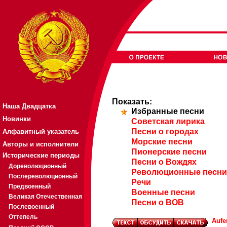
Показать:
Наша Двадцатка
Избранные песни
Новинки
Советская лирика
Песни о городах
Алфавитный указатель
Морские песни
Авторы и исполнители
Пионерские песни
Исторические периоды
Песни о Вождях
Дореволюционный
Революционные песни
Послереволюционный
Речи
Предвоенный
Военные песни
Великая Отечественная
Песни о ВОВ
Послевоенный
Оттепель
Aufe