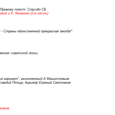
 Привожу текст. Спасибо СБ.
аков и А. Яковенко (2-я часть)
ии - Страны единственной прекрасная звезда!"
мволах советской эпохи.
ский вариант", выполненный А Машистовым
Клавдий Птица, дирижёр Евгений Светланов
рчаков