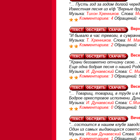
"... Пусть год за годом долгой чере
Известная песня из к/ф "Верные дру
Музыка:
Тихон Хренников.
Слова:
Ми
Комментариев: 4
Обращений: 
Вер
"И бывало в час тревоги, в сумрачн
Музыка:
Т. Хренников.
Слова:
М. Ма
Комментариев: 2
Обращений: 
Вес
"Храни беззаветно отчизну свою...
Еще одна бодрая песня о нашей Род
Музыка:
И. Дунаевский
Слова:
С. Ми
Комментариев: 3
Обращений: 
Вес
"... Товарищ, товарищ, в труде и в
Бодрое оркестровое исполнени. Дун
Музыка:
И. Дунаевский
Слова:
С.Ми
Комментариев: 0
Обращений: 
Вече
"...состоится в нашем клубе заводс
Один из самых выдающихся советски
Музыка:
Исаак Дунаевский
Слова:
М
Комментариев: 1
Обращений: 