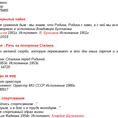
ании
ер
78485
окрылые чайки
 сражения дым - мы знаем, что Родина, Родина с нами, а с ней мы всег
 моряках в исполнении Владимира Бунчикова
ьсон
1951г. Исполняет:
В. Бунчиков
Исполнение 1951г.
51019
я - Речь на похоронах Сталина
о великой скорби, которую переживают в эти дни наша партия и н
угах Сталина перед Родиной
953г. Исполнение 1953г.
 54720
цы за мир
ого оркестра
полняет: Оркестр МО СССР Исполнение 1980г.
48917
ь спортсменом
йтесь спортсменом..."
рым, и в бою и в труде молодцом..."
я спортивный образ жизни
ьга Фадеева 1954г. Исполняет:
Клавдия Шульженко