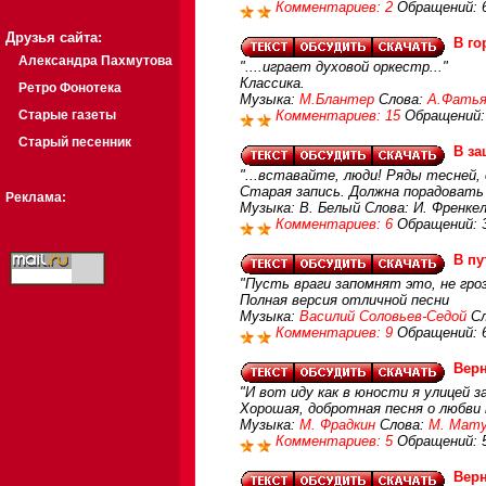
Комментариев: 2
Обращений: 
Друзья сайта:
В го
Александра Пахмутова
"....играет духовой оркестр..."
Классика.
Ретро Фонотека
Музыка:
М.Блантер
Слова:
А.Фатья
Старые газеты
Комментариев: 15
Обращений:
Старый песенник
В за
"...вставайте, люди! Ряды тесней, 
Старая запись. Должна порадовать
Реклама:
Музыка: В. Белый Слова: И. Френке
Комментариев: 6
Обращений: 
В пу
"Пусть враги запомнят это, не гроз
Полная версия отличной песни
Музыка:
Василий Соловьев-Седой
Сл
Комментариев: 9
Обращений: 
Верн
"И вот иду как в юности я улицей з
Хорошая, добротная песня о любви 
Музыка:
М. Фрадкин
Слова:
М. Мату
Комментариев: 5
Обращений: 
Вер