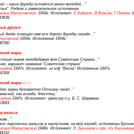
дой -- наша дружба остаётся вечно молодой..."
зья". Редкое и замечательное исполнение.
хаил Матусовский.
1954г. Исполняет:
Е.Кибкало, В.Власов, Г.Панков.
И
43839
ные друзья
ый денёк освещал нам все дороги дружбы огонёк..."
тусовский
1954г. Исполнение 1954г.
40780
енний марш
 стоит никем непобедимая моя Советская Страна..."
ине, вариант названия "Советская страна"
халков
1947г. Исполняет: из к/ф "Весна" Исполнение 1947г.
50358
енний марш
 бою храни беззаветно Отчизну свою!.."
аевский, как всегда, блестящ
халков
1947г. Исполняет: оркестр п.у. Б. С. Шермана
53683
р вальса
ком..."
х лирических вальсов в наилучшем, на мой взгляд, исполнении Бунчик
ихаил Матусовский
1948г. Исполняет:
В. Бунчиков и орк. п/у Кнушевиц
44332