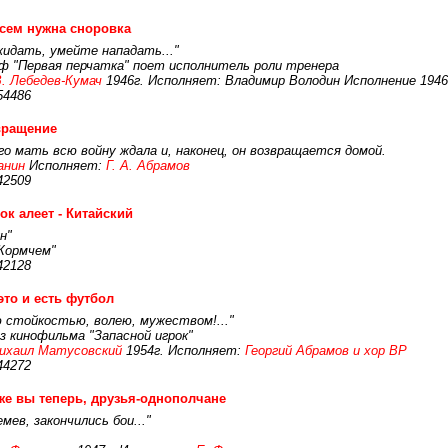
сем нужна сноровка
жидать, умейте нападать..."
ф "Первая перчатка" поет исполнитель роли тренера
. Лебедев-Кумач
1946г. Исполняет: Владимир Володин Исполнение 1946
54486
вращение
го мать всю войну ждала и, наконец, он возвращается домой.
анин
Исполняет:
Г. А. Абрамов
42509
ок алеет - Китайский
н"
 Кормчем"
42128
это и есть футбол
ю стойкостью, волею, мужеством!..."
 кинофильма "Запасной игрок"
ихаил Матусовский
1954г. Исполняет:
Георгий Абрамов и хор ВР
44272
же вы теперь, друзья-однополчане
ев, закончились бои..."