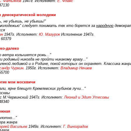
А. Фатьянов
1947г. Исполняет:
Е. Флакс
47130
н демократической молодежи
, не убьешь, не убьешь!"
 молодежью" следует понимать тех кто борется за
народную
демокра
хся
ин
1947г. Исполняет:
Ю. Мазурок
Исполнение 1947г.
 60379
ко-далеко
о ветра колышется рожь..."
и родимый никогда не пройти никакому врагу..."
алекой любимой и о Родине, покой которых он охраняет. Классика жанр
сандр Чуркин.
1950г. Исполняет:
Владимир Нечаев
55700
огие мои москвичи
ли, ярче блещут Кремлевских рубинов лучи..."
осквы
с М.Червинский 1947г. Исполняет:
Леонид и Эдит Утесовы
48340
ожная
лотно..."
ера жанра
ергей Васильев
1949г. Исполняет:
Г. Виноградов
44898