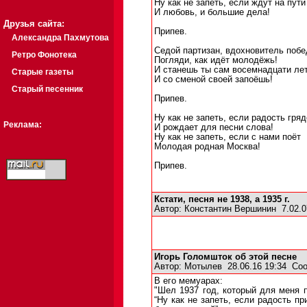
Ну как не запеть, если ждут на пути
И любовь, и большие дела!
Друзья сайта:
Припев.
Александра Пахмутова
Седой партизан, вдохновитель побе
Ретро Фонотека
Погляди, как идёт молодёжь!
И станешь ты сам восемнадцати лет
Старые газеты
И со сменой своей запоёшь!
Старый песенник
Припев.
Ну как не запеть, если радость гряд
Реклама:
И рождает для песни слова!
Ну как не запеть, если с нами поёт
Молодая родная Москва!
Припев.
Кстати, песня не 1938, а 1935 г.
Автор:
Константин Вершинин
7.02.0
Игорь Голомшток об этой песне
Автор:
Мотылев
28.06.16 19:34
Соо
В его мемуарах:
"Шел 1937 год, который для меня 
“Ну как не запеть, если радость пр