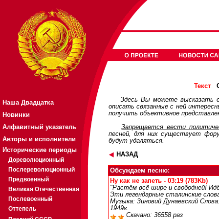
О
Текст
Здесь Вы можете высказать с
Наша Двадцатка
описать связанные с ней интерес
получить объективное представлен
Новинки
Алфавитный указатель
Запрещается вести политичес
песней, для них существует
фор
Авторы и исполнители
будут удаляться.
Исторические периоды
НАЗАД
Дореволюционный
Послереволюционный
Обсуждаем песню:
Предвоенный
Ну как не запеть - 03:19 (783Kb)
"Растём всё шире и свободней! Ид
Великая Отечественная
Эти легендарные сталинские слова
Послевоенный
Музыка: Зиновий Дунаевский Слова
1949г.
Оттепель
Скачано: 36558 раз